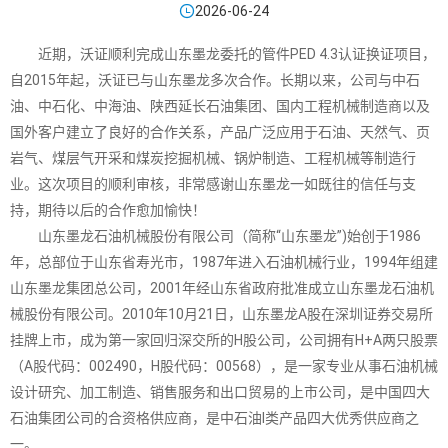

2026-06-24
近期，沃证顺利完成山东墨龙委托的管件PED 4.3认证换证项目，
自2015年起，沃证已与山东墨龙多次合作。长期以来，公司与中石
油、中石化、中海油、陕西延长石油集团、国内工程机械制造商以及
国外客户建立了良好的合作关系，产品广泛应用于石油、天然气、页
岩气、煤层气开采和煤炭挖掘机械、锅炉制造、工程机械等制造行
业。这次项目的顺利审核，非常感谢山东墨龙一如既往的信任与支
持，期待以后的合作愈加愉快！
山东墨龙石油机械股份有限公司（简称“山东墨龙”)始创于1986
年，总部位于山东省寿光市，1987年进入石油机械行业，1994年组建
山东墨龙集团总公司，2001年经山东省政府批准成立山东墨龙石油机
械股份有限公司。2010年10月21日，山东墨龙A股在深圳证券交易所
挂牌上市，成为第一家回归深交所的H股公司，公司拥有H+A两只股票
（A股代码：002490，H股代码：00568），是一家专业从事石油机械
设计研究、加工制造、销售服务和出口贸易的上市公司，是中国四大
石油集团公司的合资格供应商，是中石油I类产品四大优秀供应商之
一。