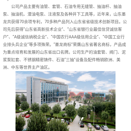
公司产品主要有油管、套管、石油专用无缝管、抽油杆、抽油
泵、抽油机、潜油电泵、注液泵及各种井下工具等，近年来，山东墨
龙共获得70余项专利，70多种产品列入山东省省级技术创新项目。公
司先后获得“山东省高新技术企业”、“山东省银行业最佳信贷诚信客
户”、“A级诚信纳税企业”、“中国农行AAA级信用企业”、“中国工业行
业排头兵企业”等多项殊荣。“墨龙商标”荣膺山东省著名商标，产品成
为重点培育和发展的山东省出口名牌。公司生产的油套管、阀门、泥
浆泵缸套、不锈钢精密铸件、石油“三抽”设备及配件畅销欧洲、美
洲、中东等世界主产油区。