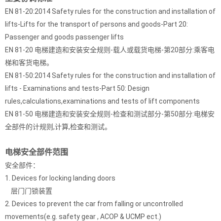
EN 81-20:2014 Safety rules for the construction and installation of
lifts-Lifts for the transport of persons and goods-Part 20:
Passenger and goods passenger lifts
EN 81-20 电梯建造和安装安全规则-载人或载货电梯-第20部分:乘客电
梯和客货电梯。
EN 81-50:2014 Safety rules for the construction and installation of
lifts - Examinations and tests-Part 50: Design
rules,calculations,examinations and tests of lift components
EN 81-50 电梯建造和安装安全规则-检查和测试部分-第50部分:电梯安
全部件的计规则,计算,检查和测试。
电梯安全部件范围
安全部件：
1. Devices for locking landing doors
层门门锁装置
2. Devices to prevent the car from falling or uncontrolled
movements(e.g. safety gear , ACOP & UCMP ect.)