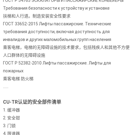
ГОСТ Р 54765 ЭСКАЛАТОРЫ И ПАССАЖИРСКИЕ КОНВЕЙЕРЫ
Требования безопасности к устройству и установке
扶梯和人行道。制造安装安全性要求
ГОСТ 33652-2015 Лифты пассажирские. Технические
требования доступности, включая доступность для
инвалидов и других маломобильных групп населения
乘客电梯，电梯的无障碍设施的技术要求，包括残疾人和其他不方便
人口群体的无障碍设施
ГОСТ Р 52382-2010 Лифты пассажирские. Лифты для
пожарных
乘客电梯 防火梯
……
CU-TR认证的安全部件清单
1. 缓冲器
2. 安全钳
3. 门锁
4. 限速器