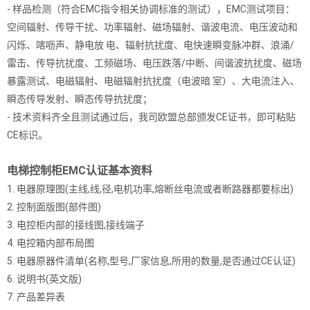
- 样品检测（符合EMC指令相关协调标准的测试），EMC测试项目：
空间辐射、传导干扰、功率辐射、磁场辐射、谐波电流、电压波动和
闪烁、喀呖声、静电放 电、辐射抗扰度、电快速瞬变脉冲群、浪涌/
雷击、传导抗扰度、工频磁场、电压跌落/中断、间谐波抗扰度、磁场
暴露测试、电磁辐射、电磁辐射抗扰度（电波暗 室）、大电流注入、
瞬态传导发射、瞬态传导抗扰度；
- 技术资料齐全且测试通过后，我司欧盟总部颁发CE证书，即可粘贴
CE标识。
电梯控制柜EMC认证基本资料
1. 电器原理图(主线,线,径,电机功率,熔断丝电流或者断路器都要标出)
2. 控制面版图(部件图)
3. 电控柜内部的接线图,接线端子
4. 电控箱内部布局图
5. 电器原器件清单(名称,型号,厂家信息,所用的数量,是否通过CE认证)
6. 说明书(英文版)
7. 产品差异表