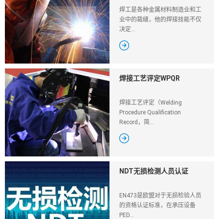
焊工是各种金属材料制造业和工
业中的裁缝，他的焊接技能不仅
决定...

焊接工艺评定WPQR
焊接工艺评定（Welding
Procedure Qualification
Record，简...

NDT无损检测人员认证
EN473是欧盟对于无损检验人员
的资格认证标准，在承压设备
PED...